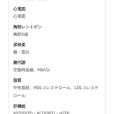
心電図
心電図
胸部レントゲン
胸部X線
尿検査
糖・蛋白
糖代謝
空腹時血糖、HbA1c
脂質
中性脂肪、HDLコレステロール、LDLコレステ
ロール
肝機能
AST(GOT)・ALT(GPT)・γGTP