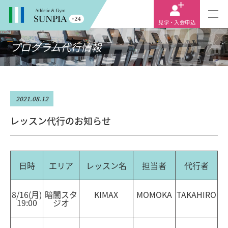
CHANGE
見学・入会申込
プログラム代行情報
2021.08.12
レッスン代行のお知らせ
日時
エリア
レッスン名
担当者
代行者
8/16(月)
暗闇スタ
KIMAX
MOMOKA
TAKAHIRO
19:00
ジオ