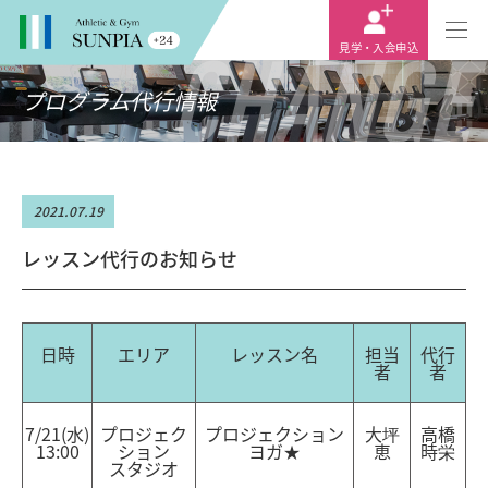
CHANGE
見学・入会申込
プログラム代行情報
2021.07.19
レッスン代行のお知らせ
日時
エリア
レッスン名
担当
代行
者
者
7/21(水)
プロジェク
プロジェクション
大坪
高橋
13:00
ション
ヨガ★
恵
時栄
スタジオ