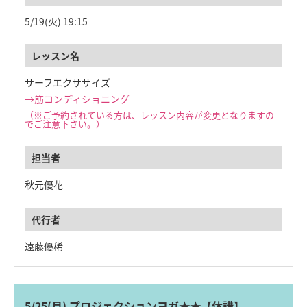
5/19(火)
19:15
サーフエクササイズ
→筋コンディショニング
（※ご予約されている方は、レッスン内容が
変更となりますの
でご注意下さい。）
秋元優花
遠藤優稀
5/25(月) プロジェクションヨガ★★【休講】